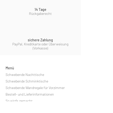
14 Tage
Rückgaberecht
sichere Zahlung
PayPal, Kreditkarte oder Überweisung
(Vorkasse)
Menü
Schwebende Nachttische
Schwebende Schminktische
Schwebende Wandregale für Vorzimmer
Bestell- und Lieferinformationen
So wird’s gemacht
Mach es einzigartig!