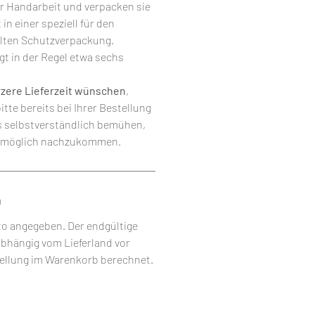
er Handarbeit und verpacken sie
 in einer speziell für den
lten Schutzverpackung.
gt in der Regel etwa sechs
ürzere Lieferzeit wünschen
,
bitte bereits bei Ihrer Bestellung
s selbstverständlich bemühen,
tmöglich nachzukommen.
n
tto angegeben. Der endgültige
abhängig vom Lieferland vor
ellung im Warenkorb berechnet.