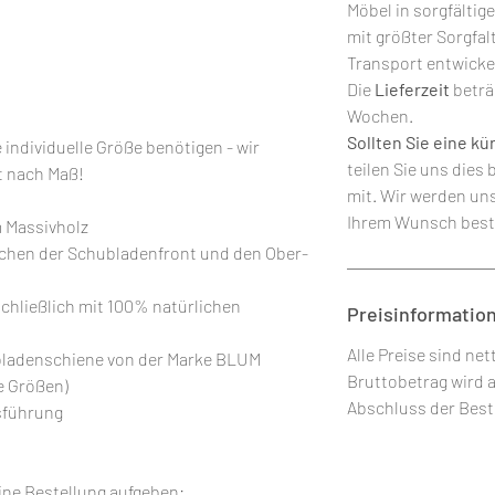
Möbel in sorgfältig
mit größter Sorgfalt
Transport entwicke
Die
Lieferzeit
beträ
Wochen.
Sollten Sie eine k
 individuelle Größe benötigen - wir
teilen Sie uns dies 
t nach Maß!
mit. Wir werden un
Ihrem Wunsch bes
m Massivholz
schen der Schubladenfront und den Ober-
hließlich mit 100% natürlichen
Preisinformatio
Alle Preise sind ne
bladenschiene von der Marke BLUM
Bruttobetrag wird 
e Größen)
Abschluss der Best
usführung
eine Bestellung aufgeben: