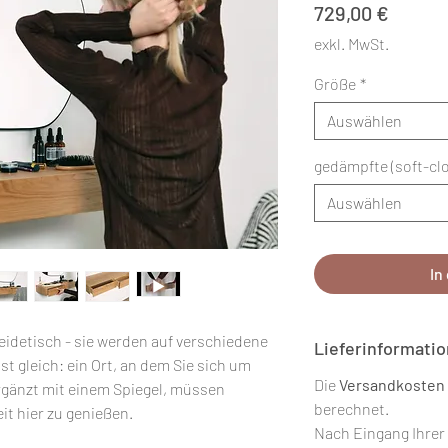
Preis
729,00 €
exkl. MwSt.
Größe
*
Auswählen
gedämpfte (soft-cl
Auswählen
In
eidetisch - sie werden auf verschiedene
Lieferinformati
st gleich: ein Ort, an dem Sie sich um
Die
Versandkosten
gänzt mit einem Spiegel, müssen
berechnet.
eit hier zu genießen.
Nach Eingang Ihrer 