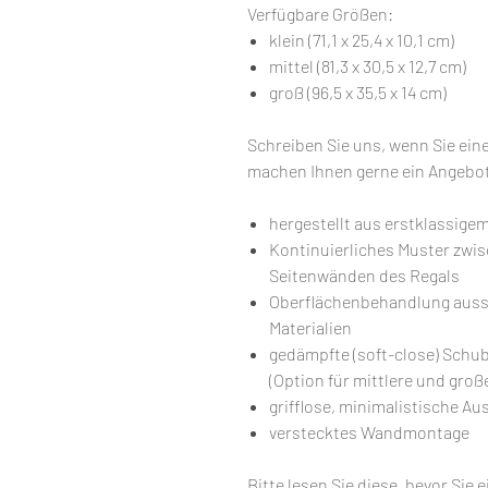
Verfügbare Größen:
klein (71,1 x 25,4 x 10,1 cm)
mittel (81,3 x 30,5 x 12,7 cm)
groß (96,5 x 35,5 x 14 cm)
Schreiben Sie uns, wenn Sie eine
machen Ihnen gerne ein Angebo
hergestellt aus erstklassige
Kontinuierliches Muster zwi
Seitenwänden des Regals
Oberflächenbehandlung aussc
Materialien
gedämpfte (soft-close) Schu
(Option für mittlere und groß
grifflose, minimalistische A
verstecktes Wandmontage
Bitte lesen Sie diese, bevor Sie 