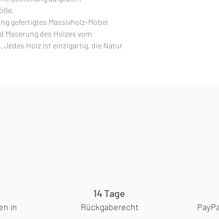
röße.
ung gefertigtes Massivholz-Möbel
nd Maserung des Holzes vom
Jedes Holz ist einzigartig, die Natur
14 Tage
en in
Rückgaberecht
PayPa