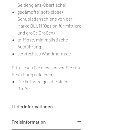
Seidenglanz-Oberfläche)
gedämpfte (soft-close)
Schubladenschiene von der
Marke BLUM (Option für mittlere
und große Größen)
grifflose, minimalistische
Ausführung
verstecktes Wandmontage
Bitte lesen Sie diese, bevor Sie eine
Bestellung aufgeben:
Die Fotos zeigen die kleine
Größe.
Lieferinformationen
Die
Versandkosten
werden auf der
Preisinformation
Checkout-Seite berechnet.