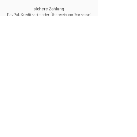
sichere Zahlung
PayPal, Kreditkarte oder Überweisung (Vorkasse)
Für detaillierte Informationen zu
Bestellungen und Lieferungen
klicken Sie bitte hier:
Mehr dazu
Menü
Schwebende Nachttische
Schwebende Schminktische
Schwebende Wandregale für Vorzimmer
Bestell- und Lieferinformationen