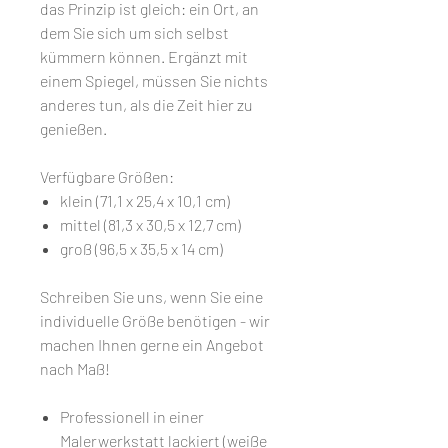
das Prinzip ist gleich: ein Ort, an
dem Sie sich um sich selbst
kümmern können. Ergänzt mit
einem Spiegel, müssen Sie nichts
anderes tun, als die Zeit hier zu
genießen.
Verfügbare Größen:
klein (71,1 x 25,4 x 10,1 cm)
mittel (81,3 x 30,5 x 12,7 cm)
groß (96,5 x 35,5 x 14 cm)
Schreiben Sie uns, wenn Sie eine
individuelle Größe benötigen - wir
machen Ihnen gerne ein Angebot
nach Maß!
Professionell in einer
Malerwerkstatt lackiert (weiße