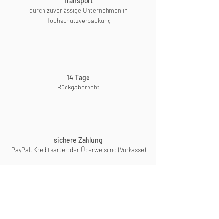
Transport
Die
Lieferzeit
beträgt in der Regel
durch zuverlässige Unternehmen in
etwa sechs Wochen.
Hochschutzverpackung
Sollten Sie eine kürzere Lieferzeit
wünschen
, teilen Sie uns dies bitte
bereits bei Ihrer Bestellung mit.
Wir werden uns selbstverständlich
bemühen, Ihrem Wunsch
14 Tage
bestmöglich nachzukommen.
Rückgaberecht
sichere Zahlung
PayPal, Kreditkarte oder Überweisung (Vorkasse)
Für detaillierte Informationen zu
Bestellungen und Lieferungen
klicken Sie bitte hier: