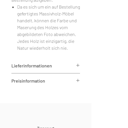
Da es sich um ein auf Bestellung
gefertigtes Massivholz-Möbel
handelt, können die Farbe und
Maserung des Holzes vom
abgebildeten Foto abweichen.
Jedes Holz ist einzigartig, die
Natur wiederholt sich nie.
Lieferinformationen
Die
Versandkosten
werden auf der
Preisinformation
Checkout-Seite berechnet.
Nach Eingang Ihrer Bestellung
Alle Preise sind netto angegeben.
fertigen wir Ihre Möbel in
Der endgültige Bruttobetrag wird
sorgfältiger Handarbeit und
abhängig vom Lieferland vor
verpacken sie mit größter Sorgfalt
Abschluss der Bestellung im
in einer speziell für den Transport
Warenkorb berechnet.
entwickelten Schutzverpackung.