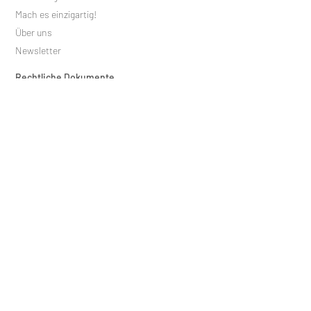
Mach es einzigartig!
Über uns
Newsletter
Rechtliche Dokumente
Allgemeine Vertrags- und
Verwendungsbedingungen
Information über Datenverarbeitung
Information über die Verwendung von "Cookies"
Verbraucherinformationen
Rechtserklärung
Impressum
Kontakt
Besuchen Sie unsere internationale Website:
mybettershelf.com