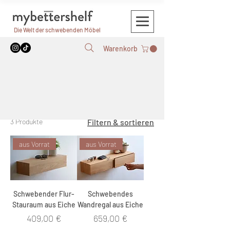
Die Welt der schwebenden Möbel
Warenkorb
Start
KRAFT aus Vorrat
KRAFT aus Vorrat
3 Produkte
Filtern & sortieren
aus Vorrat
aus Vorrat
Schwebender Flur-
Schwebendes
Stauraum aus Eiche
Wandregal aus Eiche
Preis
Preis
409,00 €
659,00 €