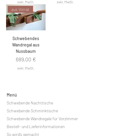
exkl. MwSt.
exkl. MwSt.
aus Vorrat
Schwebendes
Wandregal aus
Nussbaum
Preis
689,00 €
exkl. MwSt.
Menü
Schwebende Nachttische
Schwebende Schminktische
Schwebende Wandregale für Vorzimmer
Bestell- und Lieferinformationen
So wird’s gemacht